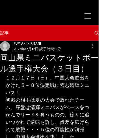
記事
FUMIAKI KIRITANI
2023年12月17日
読了時間: 1分
岡山県ミニバスケットボー
ル選手権大会（３日目）
１２月１７日（日）、中国大会進出を
かけた５～８位決定戦に臨む清輝ミニ
バス！
初戦の相手は夏の大会で敗れたチー
ム、序盤は清輝ミニバスがペースをつ
かんでリードを奪うものの、徐々に追
いつかれて逆転を許し、点差を広げら
れて敗戦・・・５位の可能性が消滅
し、中国大会進出を逃しました。