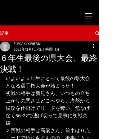
記事
FUMIAKI KIRITANI
2025年12月1日
読了時間: 1分
６年生最後の県大会、最終
決戦！
いよいよ６年生にとって最後の県大会
となる選手権大会が始まった！
初戦の相手は新見さん、いつもの立ち
上がりの悪さはどこへやら、序盤から
猛攻を仕掛けてリードを奪い、危なげ
なく56-22で逃げ切って見事に初戦突
破！
２回戦の相手は高梁さん、前半は６点
リードで折り返すものの、後半に入っ