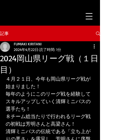
記事
FUMIAKI KIRITANI
2024年4月22日
読了時間: 1分
2024岡山県リーグ戦（１日
目）
４月２１日、今年も岡山県リーグ戦が
始まりました！
毎年のようにこのリーグ戦を経験して
スキルアップしていく清輝ミニバスの
選手たち！
８チーム総当たりで行われるリーグ戦
の初戦は芳明さんと高梁さん！
清輝ミニバスの伝統である「立ち上が
りの悪さ」を露呈し、芳明さんに序盤